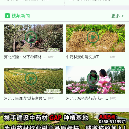
视频新闻
更多＞
河北兴隆：林下种药材 刨出好“钱”景
中药材麦冬清洗加工
[详情]
[详情]
河北：巨鹿县“以花富民” 金银花鼓起农民“钱袋子”
河北：东光县芍药花开 农旅融合引客来
[详情]
[详情]