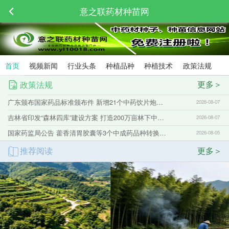
意之联药材种苗网
首页
视频新闻
行业头条
种植品种
种植技术
政策法规
更多＞
政策法规
广东颁布国家药品标准颁布件 新增21个中药饮片炮制规范
2026-08-07
吉林省印发“森林四库”建设方案 打造200万亩林下中药材基地
2026-08-07
国家药监局公告 藿香清胃胶囊等3个中成药品种转换为非处方药
2026-08-05
推荐阅读
更多＞