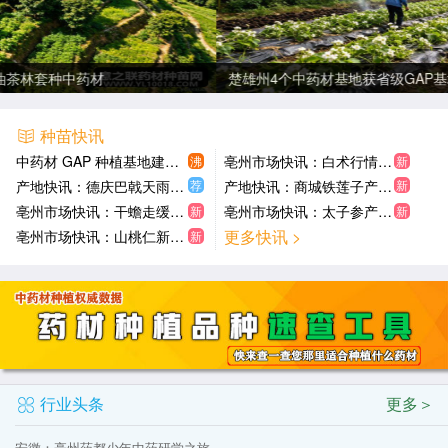
楚雄州4个中药材基地获省级GAP基地认证 茯苓白扁豆菲牛蛭上
种苗快讯
中药材 GAP 种植基地建设的重要性
亳州市场快讯：白术行情逐步下滑 槐米止升转稳 首乌藤显疲 谷芽小幅上扬
沸
新
荐
新
产地快讯：德庆巴戟天雨阻加工近乎空仓 凤州花椒产新鲜货8元 确山半枝莲三茬采收
产地快讯：商城铁莲子产新平稳 玉林五味子供求平衡 凌源益母草大量产新
亳州市场快讯：干蟾走缓价疲 九香虫需求不旺 黑蜘蛛低迷 刀豆壳交易清淡
亳州市场快讯：太子参产新上市行情转稳 瓜蒌坚挺 阿魏上浮 百合大量上市价跌
新
新
更多快讯 >
亳州市场快讯：山桃仁新陈叠加走动缓慢 草果稳中有落 冬虫夏草小幅下滑 西红花寻货增多
新
行业头条
更多＞
安徽：亳州药都少年中药研学之旅