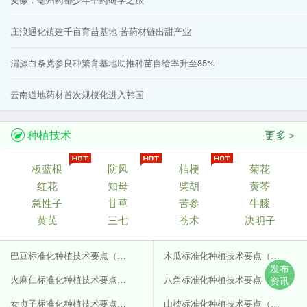
庄浪通化镇建千亩育苗基地 苦药材链出甜产业
渭源白条党参良种繁育基地助推种苗自给率升至85%
云南道地药材首次规模化进入韩国
种植技术
更多＞
板蓝根
防风
桔梗
菊花
红花
知母
柴胡
黄芩
急性子
甘草
苦参
牛膝
黄芪
三七
苍术
决明子
巴豆标准化种植技术要点（附GAP要点）
木瓜标准化种植技术要点（附GAP要点）
发布
火麻仁标准化种植技术要点（附GAP要点）
八角标准化种植技术要点（附GAP要点）
资讯
女贞子标准化种植技术要点（附GAP要点）
山楂标准化种植技术要点（附GAP要点）