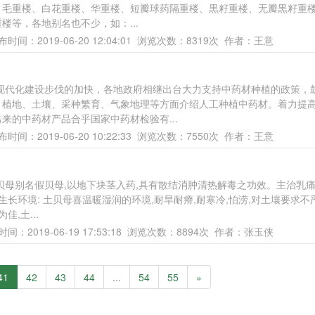
重楼、毛重楼、白花重楼、华重楼、短瓣球药隔重楼、黒籽重楼、无瓣黒籽重
等，各地别名也不少，如：...
布时间：2019-06-20 12:04:01 浏览次数：8319次 作者：王意
现代化建设步伐的加快，各地政府相继出台大力支持中药材种植的政策，
、植地、土壤、采种繁育、气象地理等方面介绍人工种植中药材。着力提
来的中药材产品合乎国家中药材检验有...
布时间：2019-06-20 10:22:33 浏览次数：7550次 作者：王意
贝母别名假贝母,以地下块茎入药,具有散结消肿清热解毒之功效。主治乳痛
长环境: 土贝母喜温暖湿润的环境,耐旱耐瘠,耐寒冷,怕涝,对土壤要求不
,土...
间：2019-06-19 17:53:18 浏览次数：8894次 作者：张玉侠
41
42
43
44
...
54
55
»