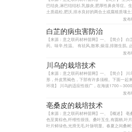
巴结炎,淋巴结结杉,乳腺炎,肥厚性鼻炎等症。生
土质疏松,肥沃,排水良好的两合土或腐殖质壤土为佳
发布时
白芷的病虫害防治
【来源：意之联药材种苗网】一、【简介】 白芷学名 
药。味辛,性温。 有祛风,散寒,燥湿,排脓生肌, 止痛等功
发布时
川乌的栽培技术
【来源：意之联药材种苗网】一、【简介】 川
形，外皮黑褐色，下部有许多须根。下面一起
环境】 川乌的适应性很广，在海拔1700～3000
发布时
亳桑皮的栽培技术
【来源：意之联药材种苗网】一、【概述】 亳
色至黄棕色,纤维性很强。桑叶互生,有圆柄,叶片卵
叶片鲜绿色,光滑无毛,叶脉明显。春夏之间桑树开