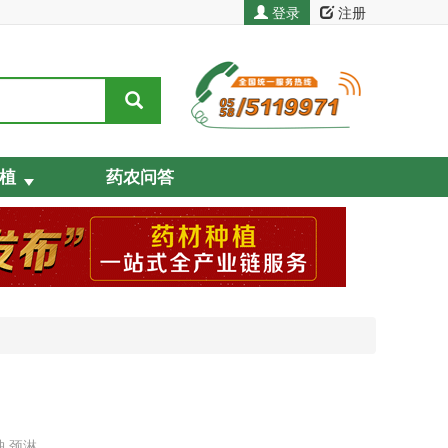
登录
注册
植
药农问答
,颈淋