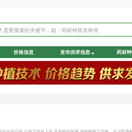
价格信息
发布供求信息
药材种
别名假贝母,以地下块装入药,具有散结闲册,清热解毒之功效。主治乳痛肿