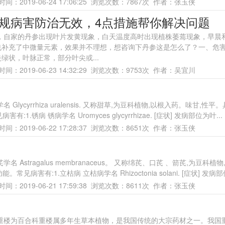
间：2019-06-24 17:06:25 浏览次数：7867次 作者：张玉侠
规病害防治无效，4点措施帮你解决问题
，自家的丹参出现叶片发黄现象，白天温度高时出现植株萎蔫现象，早晨
也补充了中微量元素，效果并不理想，想咨询下丹参这是怎么了？一、危
状，叶脉正常，部分叶尖或...
间：2019-06-23 14:32:29 浏览次数：9753次 作者：吴宜川
cyrrhiza uralensis. 又称甜草,为豆科植物,以根入药。味甘,性平
.锈病 锈病学名 Uromyces glycyrrhizae. [症状] 发病部位为叶...
间：2019-06-22 17:28:37 浏览次数：8651次 作者：张玉侠
stragalus membranaceus。 又称绵芪、口芪 、箭芪,为豆科植物
病害有:1.立枯病 立枯病学名 Rhizoctonia solani. [症状] 发病部位
间：2019-06-21 17:59:38 浏览次数：8611次 作者：张玉侠
重楼为百合科重楼属多年生草本植物，是我国传统的大宗药材之一。我国