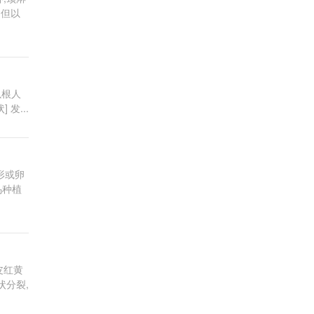
,但以
以根人
 发...
形或卵
乌种植
皮红黄
状分裂,