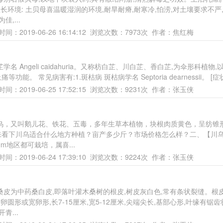
长环境: 土贝母喜温暖湿润的环境,耐旱耐瘠,耐寒冷,怕涝,对土壤要求不严
,...
间：2019-06-26 16:14:12 浏览次数：7973次 作者：焦红梅
Angeli caidahuria。又称枋白芷、川白芷、香白芷,为伞形科植物,
能。 常见病害有:1.斑枯病 斑枯病学名 Septoria dearnessii。 [症状]
间：2019-06-25 17:52:15 浏览次数：9231次 作者：张玉侠
乌，又叫鹅儿花、铁花、五毒，多年生草本植物，块根肉质黄色，呈纺锥
来看下川乌适合什么地方种植？亩产多少斤？市场价格怎么样？二、【川
m地区都可栽培，属喜...
间：2019-06-24 17:39:10 浏览次数：9224次 作者：张玉侠
桑皮为中药桑白皮,即落叶灌木桑树的根皮,树皮灰白色,常有条状裂缝。根
圆形或宽卵形,长7-15厘米,宽5-12厘米,尖端尖长,基部心形,叶缘有锯齿
青...