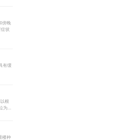
和傍晚
害症状
。具有缓
,以根
为...
重楼种