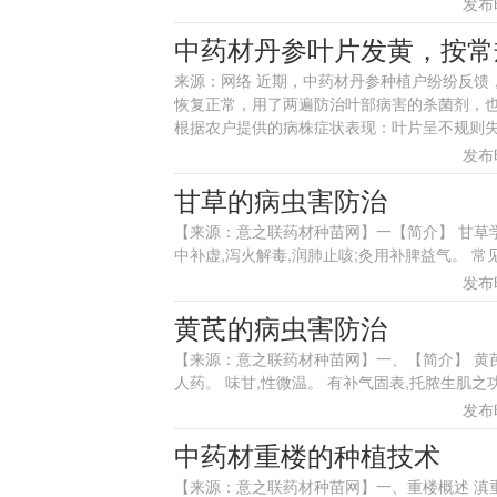
发布时
中药材丹参叶片发黄，按常
来源：网络 近期，中药材丹参种植户纷纷反馈
恢复正常，用了两遍防治叶部病害的杀菌剂，
根据农户提供的病株症状表现：叶片呈不规则失绿
发布时
甘草的病虫害防治
【来源：意之联药材种苗网】一【简介】 甘草学名 Gly
中补虚,泻火解毒,润肺止咳;灸用补脾益气。 常见病害有:1
发布时
黄芪的病虫害防治
【来源：意之联药材种苗网】一、【简介】 黄芪学名 A
人药。 味甘,性微温。 有补气固表,托脓生肌之功能。常见
发布时
中药材重楼的种植技术
【来源：意之联药材种苗网】一、重楼概述 滇