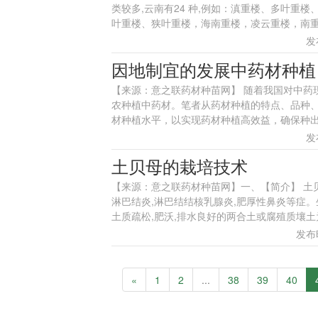
类较多,云南有24 种,例如：滇重楼、多叶
叶重楼、狭叶重楼，海南重楼，凌云重楼，南重楼
发
因地制宜的发展中药材种植
【来源：意之联药材种苗网】 随着我国对中药
农种植中药材。笔者从药材种植的特点、品种
材种植水平，以实现药材种植高效益，确保种出
发
土贝母的栽培技术
【来源：意之联药材种苗网】一、【简介】 土
淋巴结炎,淋巴结结核乳腺炎,肥厚性鼻炎等症。生
土质疏松,肥沃,排水良好的两合土或腐殖质壤土为佳
发布时
«
1
2
...
38
39
40