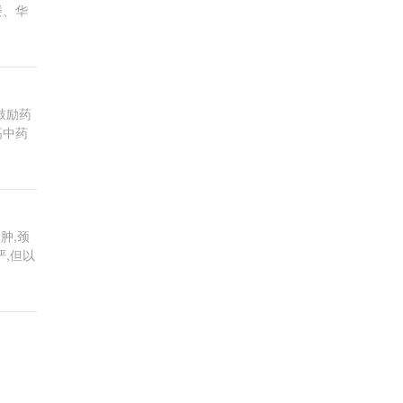
楼、华
鼓励药
高中药
肿,颈
严,但以